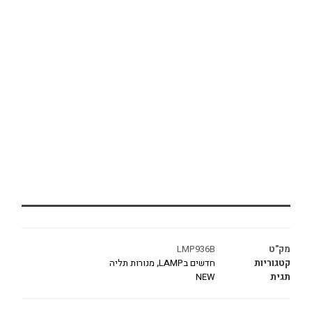
מק"ט
LMP936B
קטגוריות
חדשים בLAMP
,
מנורות תליה
תגית
NEW