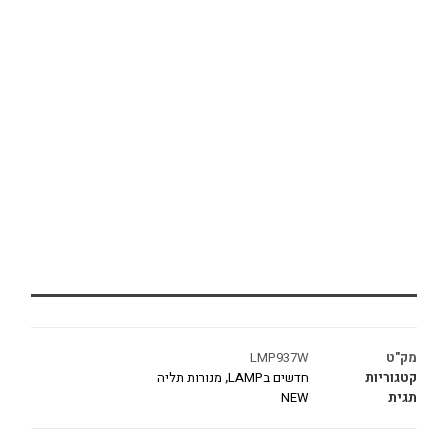
מק"ט
LMP937W
קטגוריות
חדשים בLAMP
,
מנורות תליה
תגית
NEW