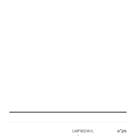
מק"ט
LMP802W/L