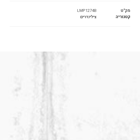
מק"ט
LMP1274B
קטגוריה
צילינדרים