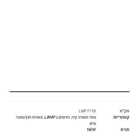
מק"ט
LMP711B
קטגוריות
גופי תאורה קיר
,
חדשים בLAMP
,
תאורת חוץ/מוגני
מים
תגית
NEW