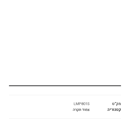
מק"ט
LMP801S
קטגוריה
צמוד תקרה