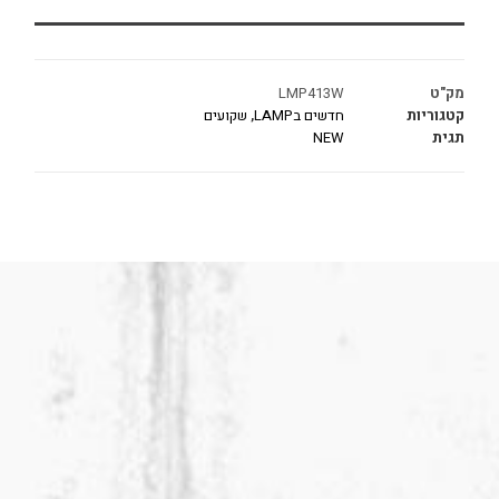
מק"ט
LMP413W
קטגוריות
חדשים בLAMP
,
שקועים
תגית
NEW