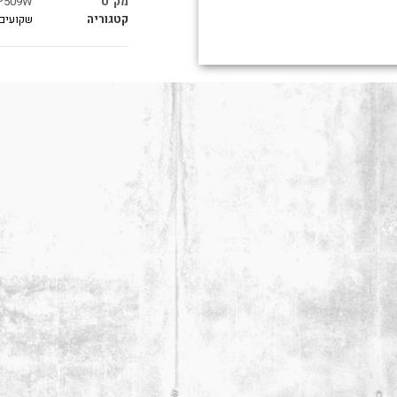
מק"ט
P509W
קטגוריה
שקועים