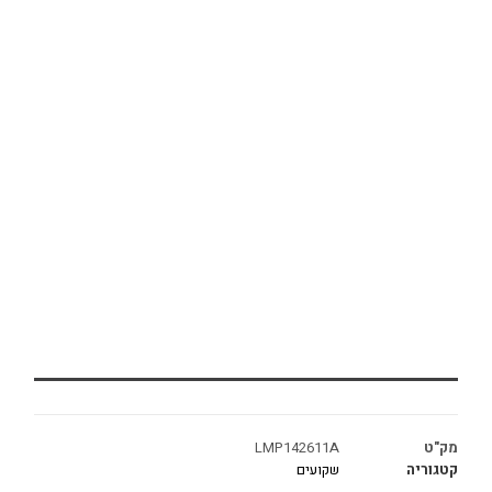
מק"ט
LMP142611A
קטגוריה
שקועים