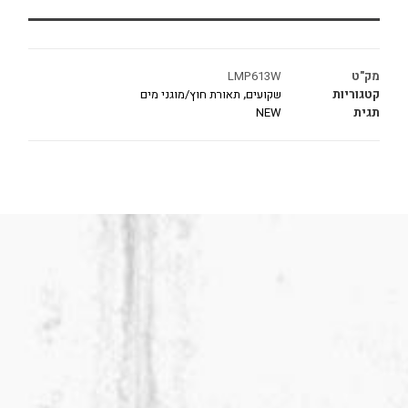
מק"ט
LMP613W
קטגוריות
שקועים
,
תאורת חוץ/מוגני מים
תגית
NEW