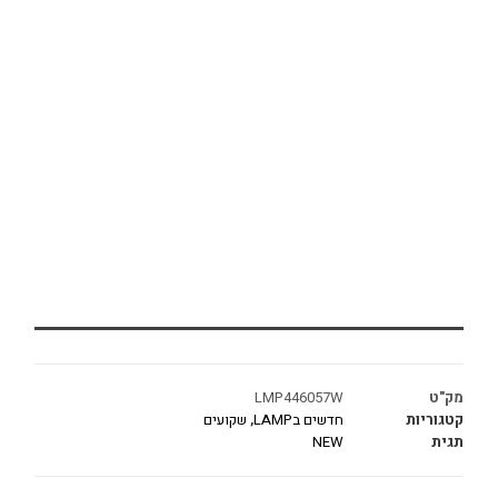
מק"ט
LMP446057W
קטגוריות
חדשים בLAMP
,
שקועים
תגית
NEW