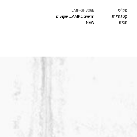
מק"ט
LMP-SP308B
קטגוריות
חדשים בLAMP
,
שקועים
תגית
NEW