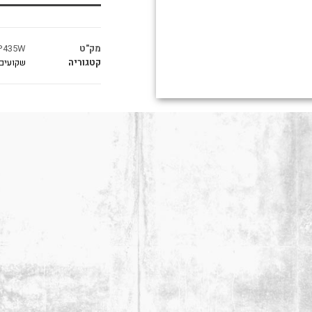
מק"ט
P435W
קטגוריה
שקועים