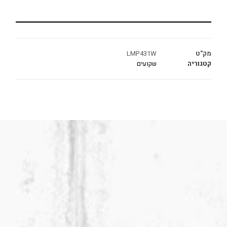
מק"ט
LMP431W
קטגוריה
שקועים