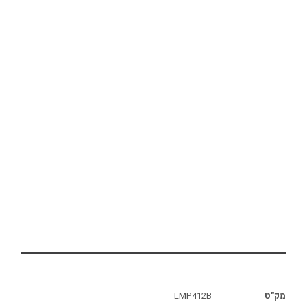
מק"ט
LMP412B