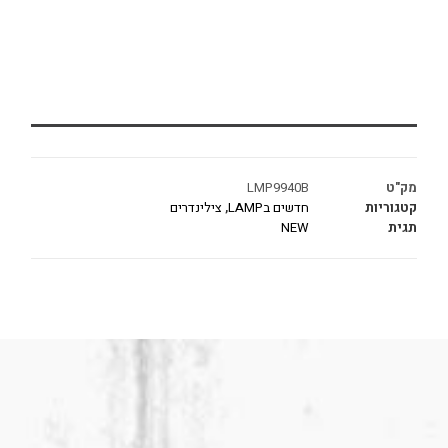
מק"ט
LMP9940B
קטגוריות
חדשים בLAMP
,
צילינדרים
תגית
NEW