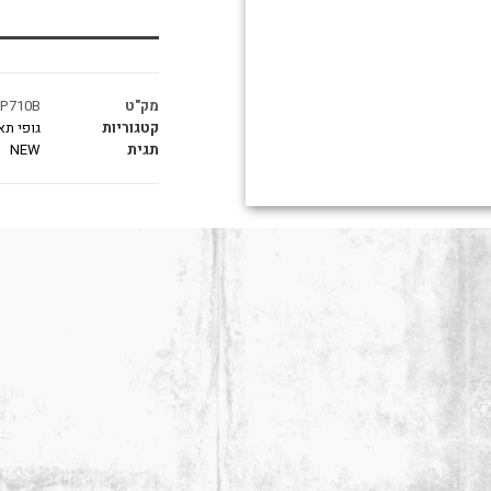
מק"ט
P710B
קטגוריות
גופי תא
תגית
NEW