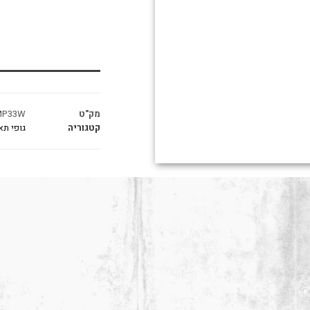
מק"ט
MP33W
קטגוריה
גופי תא