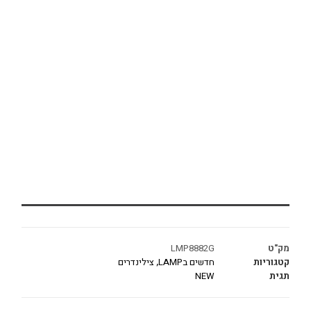
מק"ט
LMP8882G
קטגוריות
חדשים בLAMP
,
צילינדרים
תגית
NEW