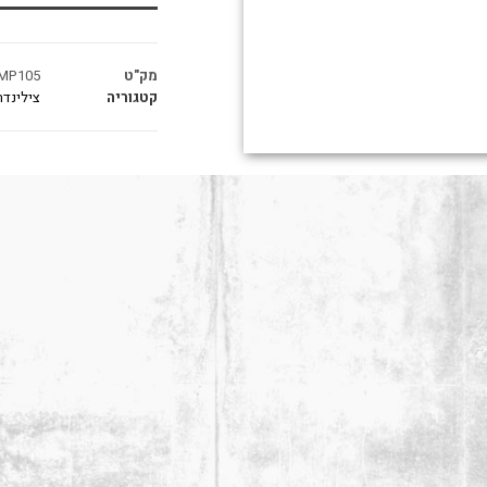
מק"ט
MP105
קטגוריה
צילינדר