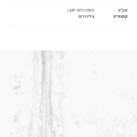
מק"ט
LMP-SP310WG
קטגוריה
צילינדרים