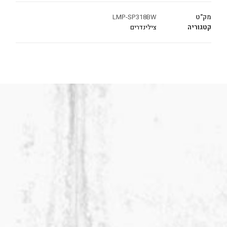
מק"ט
LMP-SP318BW
קטגוריה
צילינדרים