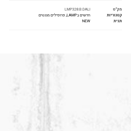
מק"ט
LMP328.B.DALI
קטגוריות
חדשים בLAMP
,
פרופילים מגנטים
תגית
NEW