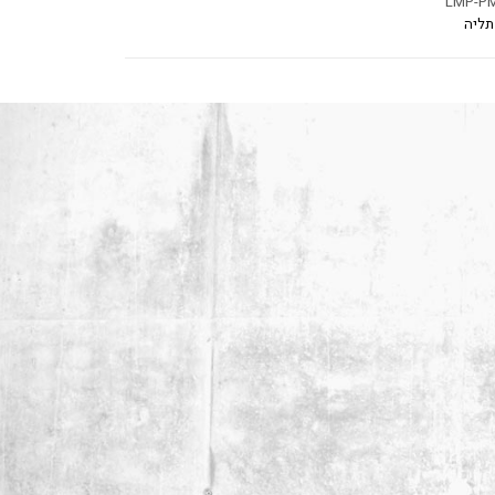
LMP-PM
תליה