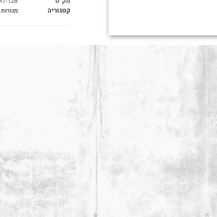
מק"ט
7-12B
קטגוריה
מנורות 