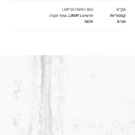
מק"ט
LMP5675BRC-860
קטגוריות
חדשים בLAMP
,
צמוד תקרה
תגית
NEW