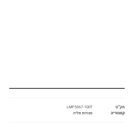
מק"ט
LMP5367-100T
קטגוריה
מנורות תליה