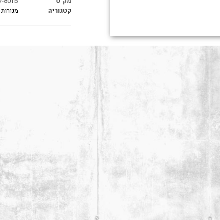
מק"ט
7-80TB
קטגוריה
מנורות 