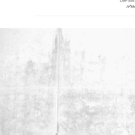
LMP536
תליה