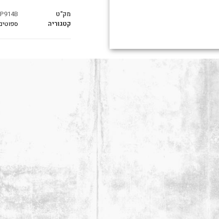
מק"ט
P914B
קטגוריה
ספוטים,