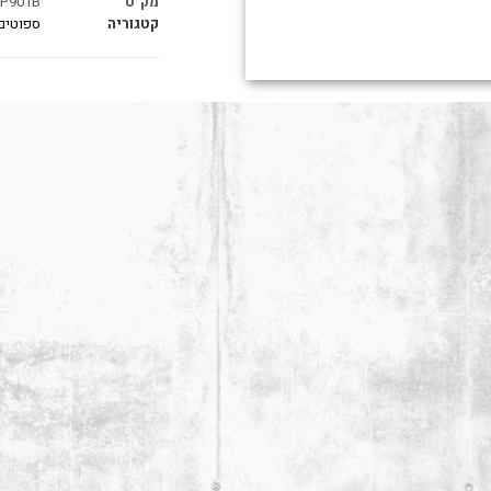
מק"ט
P901B
קטגוריה
ספוטים,