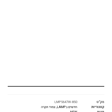
מק"ט
LMP5647W-850
קטגוריות
חדשים בLAMP
,
צמוד תקרה
תגית
NEW