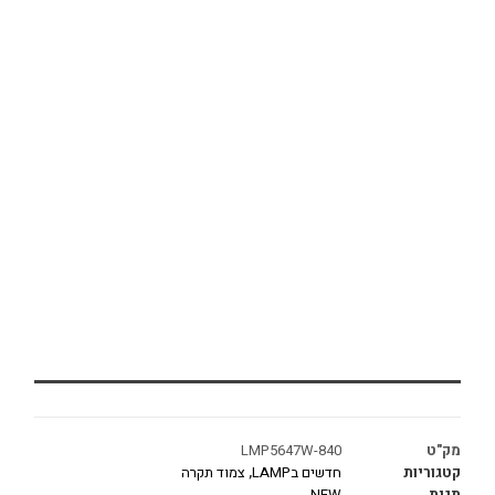
מק"ט
LMP5647W-840
קטגוריות
חדשים בLAMP
,
צמוד תקרה
תגית
NEW