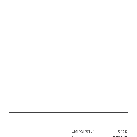
מק"ט
LMP-SP0154