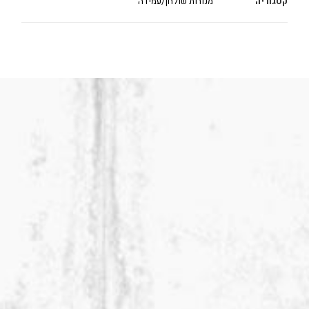
קטגוריה
מנורות שולחן/עמידה