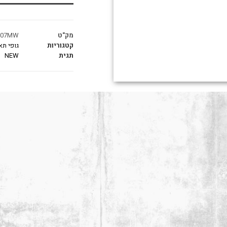
מק"ט
007MW
קטגוריות
גופי תא
תגית
NEW