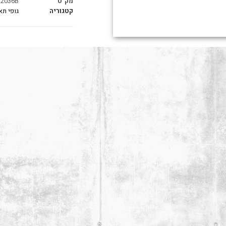
מק"ט
2036B
קטגוריה
גופי תא