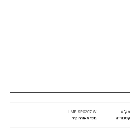
מק"ט
LMP-SP0207-W
קטגוריה
גופי תאורה קיר