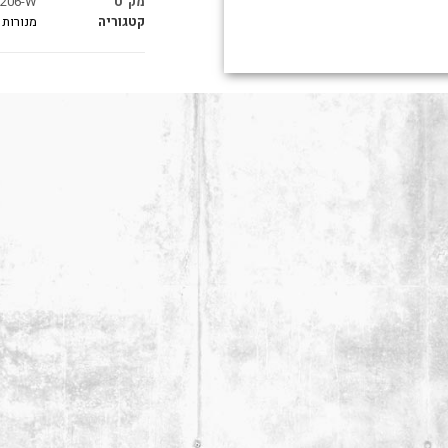
מק"ט
206-W
קטגוריה
מנורות 