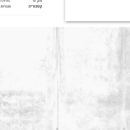
מק"ט
204-BL
קטגוריה
מנורות 