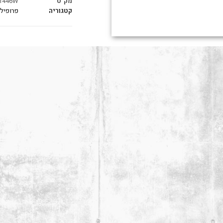
מק"ט
1446W
קטגוריה
פרופילי