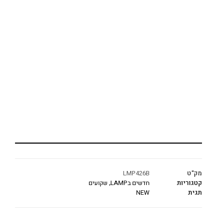
מק"ט
LMP426B
קטגוריות
חדשים בLAMP
,
שקועים
תגית
NEW