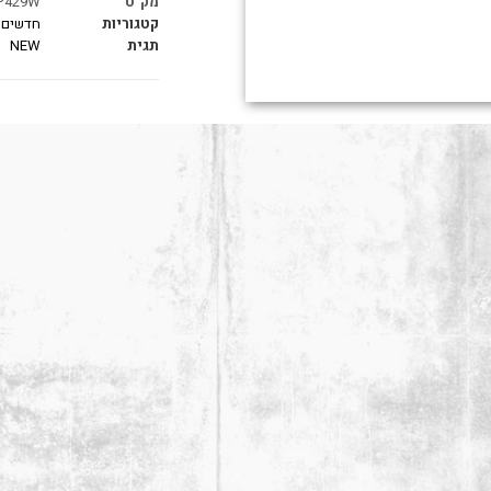
מק"ט
P429W
קטגוריות
חדשים בMP
תגית
NEW