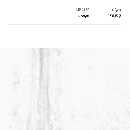
מק"ט
LMP415B
קטגוריה
שקועים