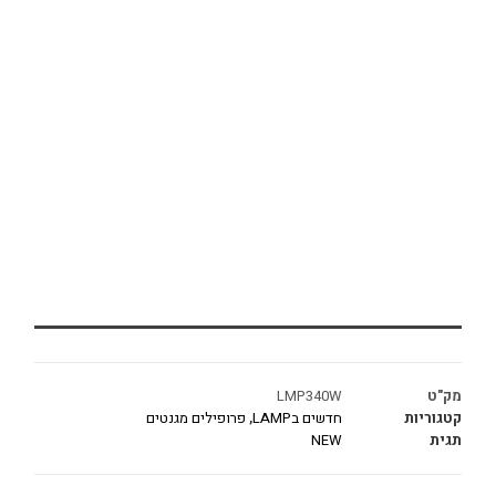
מק"ט
LMP340W
קטגוריות
חדשים בLAMP
,
פרופילים מגנטים
תגית
NEW