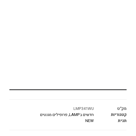
מק"ט
LMP341WU
קטגוריות
חדשים בLAMP
,
פרופילים מגנטים
תגית
NEW