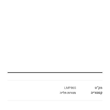
מק"ט
LMP865
קטגוריה
מנורות תליה