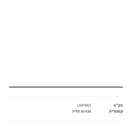
מק"ט
LMP863
קטגוריה
מנורות תליה