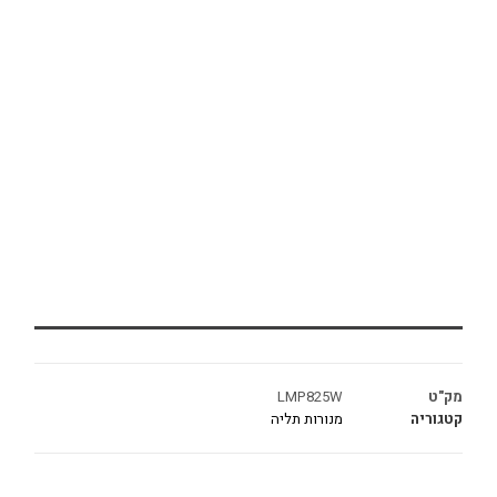
מק"ט
LMP825W
קטגוריה
מנורות תליה