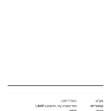
מק"ט
LMP7790G
קטגוריות
גופי תאורה קיר
,
חדשים בLAMP
תגית
NEW