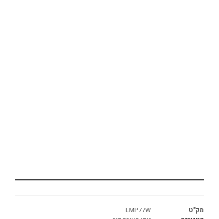
מק"ט
LMP77W