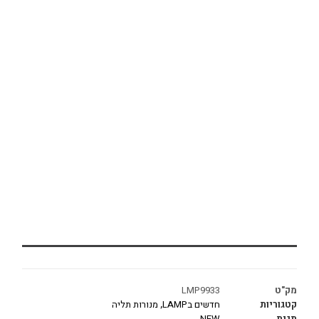
מק"ט
LMP9933
קטגוריות
חדשים בLAMP
,
מנורות תליה
תגית
NEW