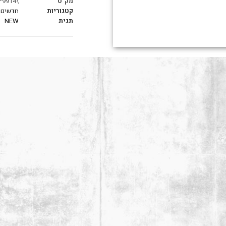
מק"ט
\LMP9914
קטגוריות
חדשים בMP
תגית
NEW